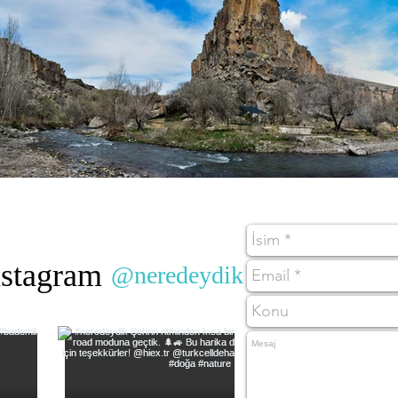
nstagram
@neredeydik
#wix