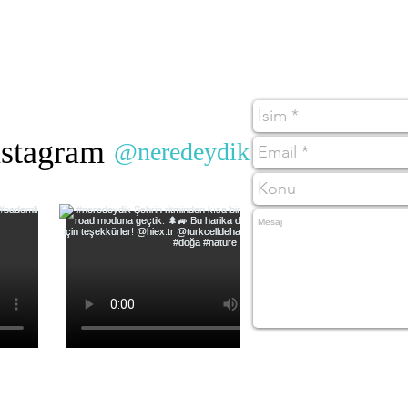
nstagram
@neredeydik
#wix