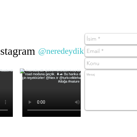
nstagram
@neredeydik
#wix