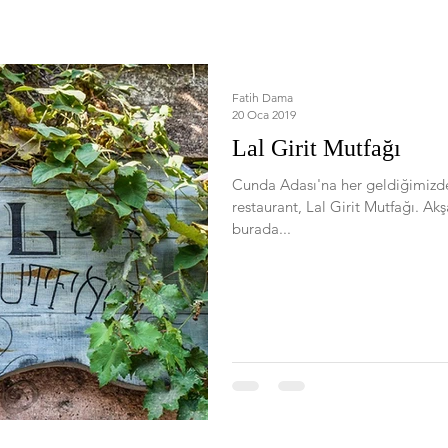
Fatih Dama
20 Oca 2019
Lal Girit Mutfağı
Cunda Adası'na her geldiğimizde
restaurant, Lal Girit Mutfağı. Ak
burada...