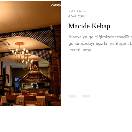
Fatih Dama
4 Şub 2018
Macide Kebap
Alanya'ya geldiğimizde tesadüf e
günümüzdeymişiz ki muhteşem bi
lezzetli ama...